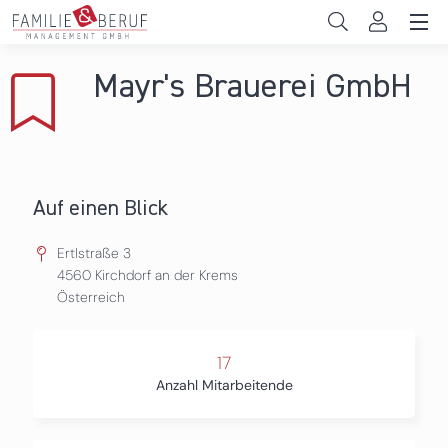
Direkt zum Inhalt
Unternehmen
Mayr's Brauerei GmbH
Gemeinden
Hochschulen
Persönliche Vereinbarkeit
Auf einen Blick
Das sind wir
Ertlstraße 3
4560
Kirchdorf an der Krems
Österreich
News & Events
17
Anzahl Mitarbeitende