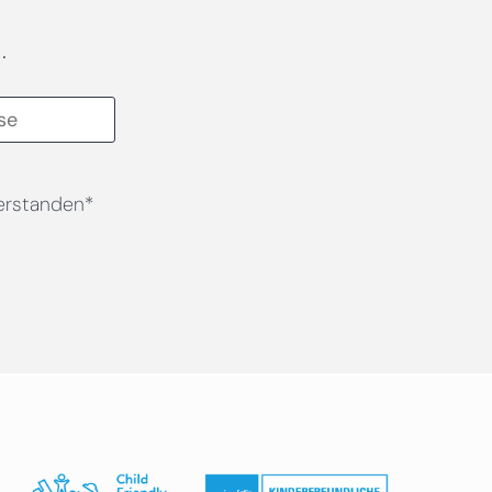
.
erstanden*