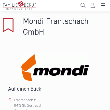
Direkt zum Inhalt
Unternehmen
Mondi Frantschach
Gemeinden
GmbH
Hochschulen
Persönliche Vereinbarkeit
Das sind wir
News & Events
Auf einen Blick
Frantschach 5
9413
St. Gertraud