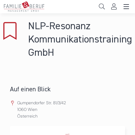
Direkt zum Inhalt
Unternehmen
NLP-Resonanz
Gemeinden
Kommunikationstraining
Hochschulen
GmbH
Persönliche Vereinbarkeit
Das sind wir
Auf einen Blick
News & Events
Gumpendorfer Str. 81/3/42
1060
Wien
Österreich