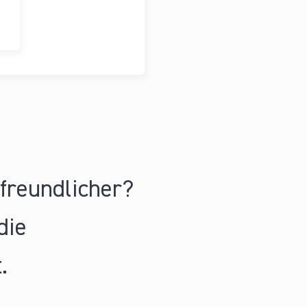
nfreundlicher?
die
.