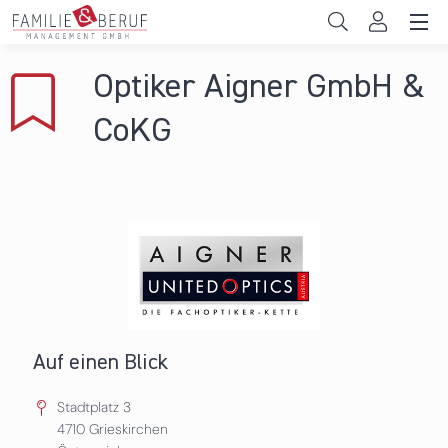
Direkt zum Inhalt
Unternehmen
Optiker Aigner GmbH &
Gemeinden
CoKG
Hochschulen
Persönliche Vereinbarkeit
Das sind wir
News & Events
Auf einen Blick
Stadtplatz 3
4710
Grieskirchen