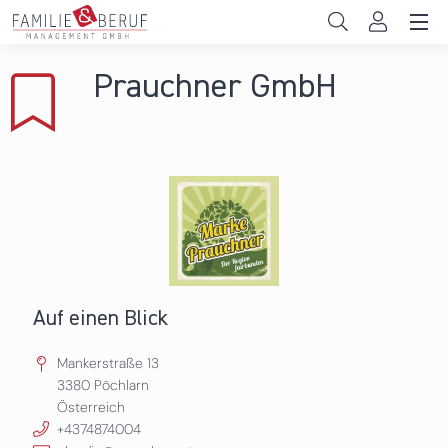
Direkt zum Inhalt
Unternehmen
Prauchner GmbH
Gemeinden
Hochschulen
Persönliche Vereinbarkeit
Das sind wir
News & Events
Auf einen Blick
Mankerstraße 13
3380
Pöchlarn
Österreich
+4374874004