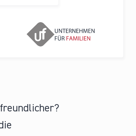
nfreundlicher?
die