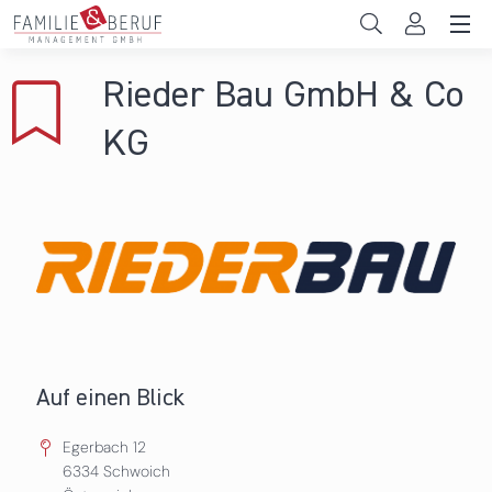
Direkt zum Inhalt
Unternehmen
Rieder Bau GmbH & Co
Gemeinden
KG
Hochschulen
Persönliche Vereinbarkeit
Das sind wir
News & Events
Auf einen Blick
Egerbach 12
6334
Schwoich