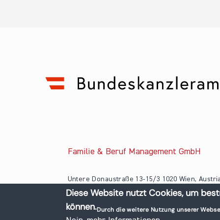
Familie & Beruf Management GmbH
Untere Donaustraße 13-15/3 1020 Wien, Austri
Diese Website nutzt Cookies, um best
+43 1 218 50 70
können.
office@familieundberuf.at
Durch die weitere Nutzung unserer Webse