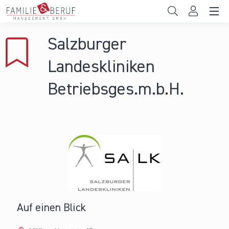
Direkt zum Inhalt
Unternehmen
Salzburger
Gemeinden
Landeskliniken
Hochschulen
Betriebsges.m.b.H.
Persönliche Vereinbarkeit
Das sind wir
News & Events
Auf einen Blick