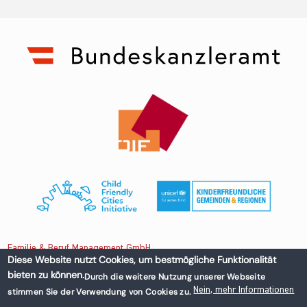
Familie & Beruf Management GmbH
Diese Website nutzt Cookies, um bestmögliche Funktionalität
bieten zu können.
Durch die weitere Nutzung unserer Webseite
Untere Donaustraße 13-15/3 1020 Wien, Austria
Nein, mehr Informationen
stimmen Sie der Verwendung von Cookies zu.
+43 1 218 50 70