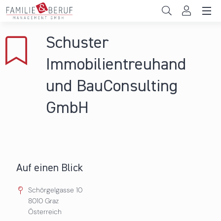
Direkt zum Inhalt
Unternehmen
Schuster
Gemeinden
Immobilientreuhand
Hochschulen
und BauConsulting
Persönliche Vereinbarkeit
GmbH
Das sind wir
News & Events
Auf einen Blick
Schörgelgasse 10
8010
Graz
Österreich