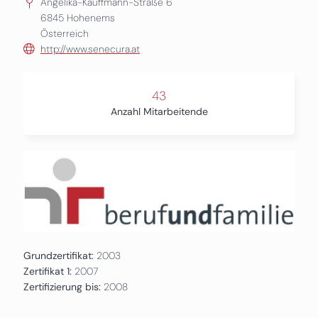
Angelika-Kauffmann-Straße 6
6845
Hohenems
Österreich
http://www.senecura.at
43
Anzahl Mitarbeitende
Grundzertifikat:
2003
Zertifikat 1:
2007
Zertifizierung bis:
2008