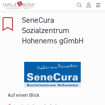
Direkt zum Inhalt
Unternehmen
SeneCura
Gemeinden
Sozialzentrum
Hochschulen
Hohenems gGmbH
Persönliche Vereinbarkeit
Das sind wir
News & Events
Auf einen Blick