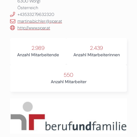
6300
Wörgl
Österreich
+43533279632320
martina.bichler@spar.at
http://www.spar.at
2.989
2.439
Anzahl Mitarbeitende
Anzahl Mitarbeiterinnen
550
Anzahl Mitarbeiter