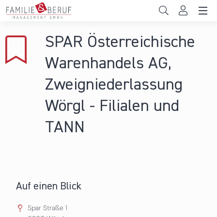
Direkt zum Inhalt
Unternehmen
SPAR Österreichische
Gemeinden
Warenhandels AG,
Hochschulen
Zweigniederlassung
Persönliche Vereinbarkeit
Wörgl - Filialen und
Das sind wir
TANN
News & Events
Auf einen Blick
Spar Straße 1