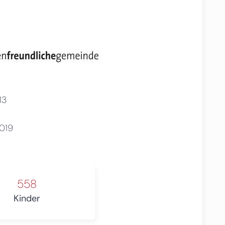
13
019
558
Kinder