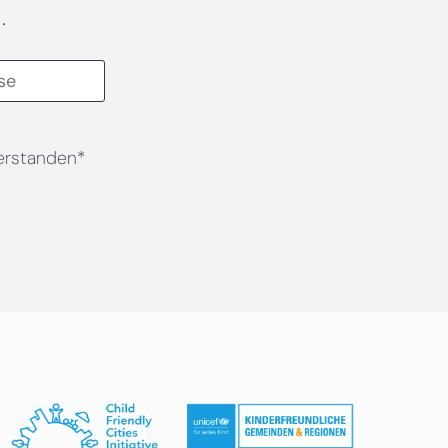
.
erstanden*