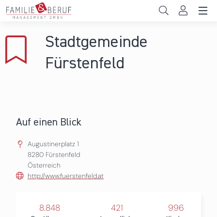
Direkt zum Inhalt
Unternehmen
Stadtgemeinde
Gemeinden
Fürstenfeld
Hochschulen
Persönliche Vereinbarkeit
Auf einen Blick
Das sind wir
Augustinerplatz 1
News & Events
8280
Fürstenfeld
Österreich
http://www.fuerstenfeld.at
8.848
421
996