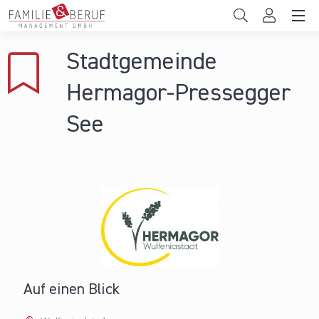
Direkt zum Inhalt
Unternehmen
Stadtgemeinde
Gemeinden
Hermagor-Pressegger
Hochschulen
See
Persönliche Vereinbarkeit
Das sind wir
News & Events
Auf einen Blick