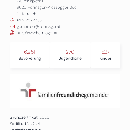
Wulfeniaplatz 1
9620
Hermagor-Pressegger See
Österreich
+4342822333
gemeinde@hermagor.at
http://www.hermagor.at
6.951
270
827
Bevölkerung
Jugendliche
Kinder
Grundzertifikat:
2020
Zertifikat 1:
2024
Zertifizierung bis:
2027