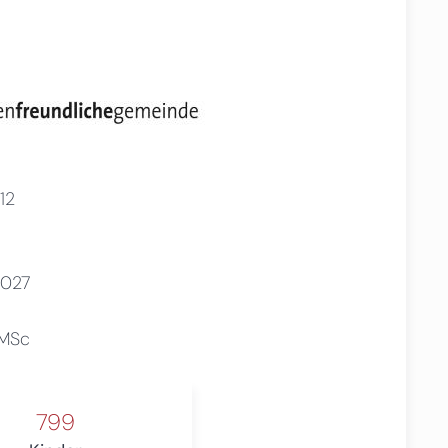
12
2027
 MSc
799