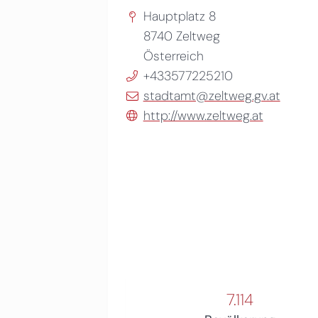
Hauptplatz 8
8740
Zeltweg
Österreich
+433577225210
stadtamt@zeltweg.gv.at
http://www.zeltweg.at
7.114