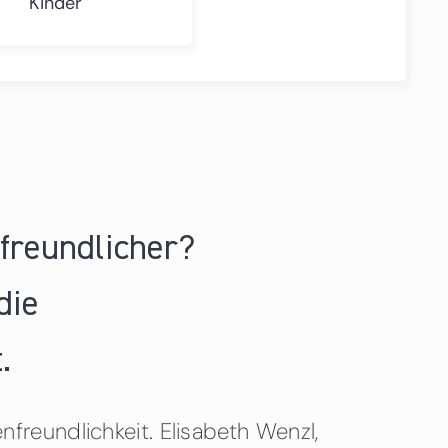
Kinder
nfreundlicher?
die
.
freundlichkeit. Elisabeth Wenzl,