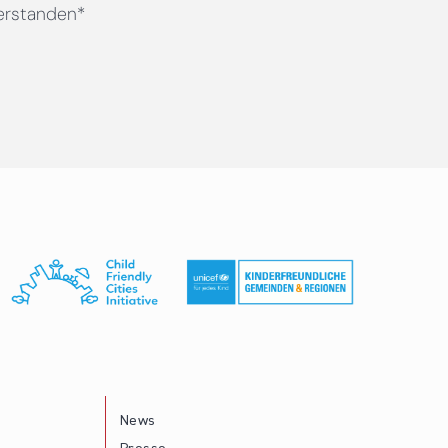
erstanden*
News