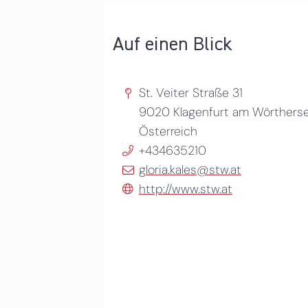
Auf einen Blick
St. Veiter Straße 31
9020
Klagenfurt am Wörthers
Österreich
+434635210
gloria.kales@stw.at
http://www.stw.at