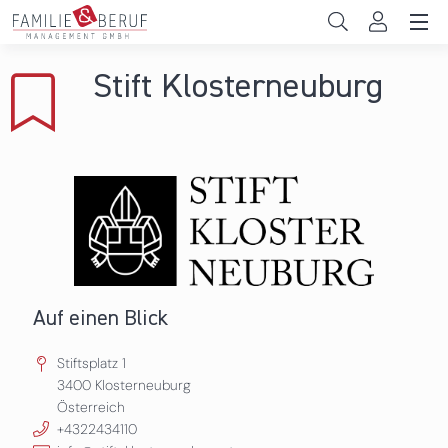
Direkt zum Inhalt
Unternehmen
Stift Klosterneuburg
Gemeinden
Hochschulen
Persönliche Vereinbarkeit
Das sind wir
News & Events
Auf einen Blick
Stiftsplatz 1
3400
Klosterneuburg
Österreich
+4322434110