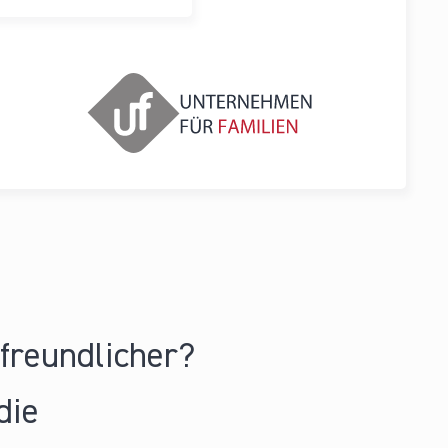
nfreundlicher?
die