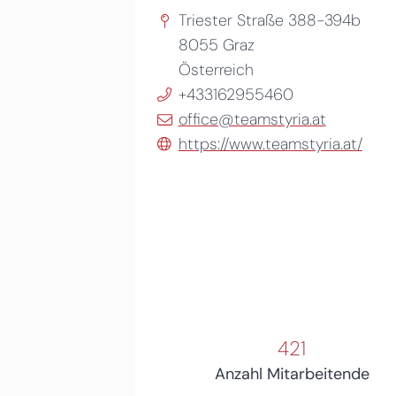
Triester Straße 388-394b
8055
Graz
Österreich
+433162955460
office@teamstyria.at
https://www.teamstyria.at/
421
Anzahl Mitarbeitende