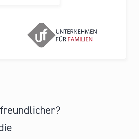
nfreundlicher?
die