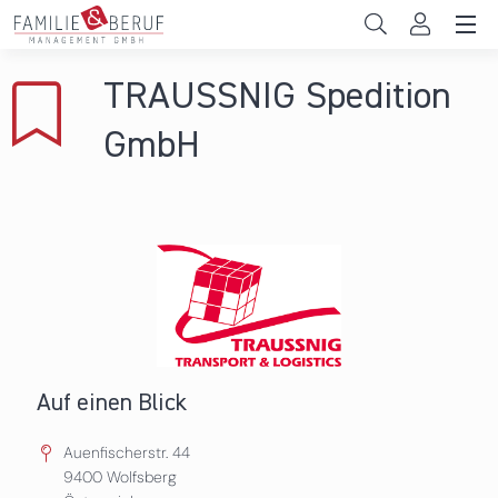
Direkt zum Inhalt
Unternehmen
TRAUSSNIG Spedition
Gemeinden
GmbH
Hochschulen
Persönliche Vereinbarkeit
Das sind wir
News & Events
Auf einen Blick
Auenfischerstr. 44
9400
Wolfsberg