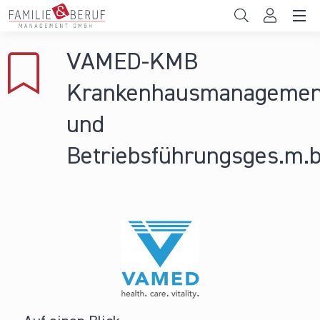
Direkt zum Inhalt
Unternehmen
VAMED-KMB
Gemeinden
Krankenhausmanagemen
Hochschulen
und
Persönliche Vereinbarkeit
Betriebsführungsges.m.b
Das sind wir
News & Events