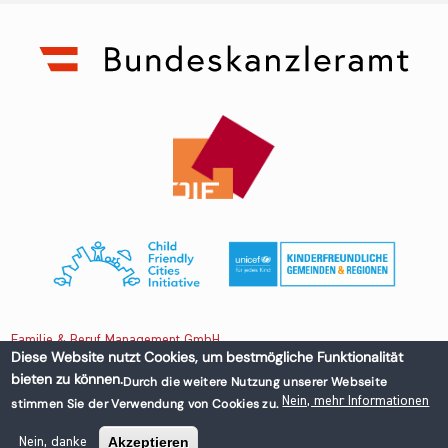
Familie & Beruf Management GmbH
Diese Website nutzt Cookies, um bestmögliche Funktionalität
bieten zu können.
Durch die weitere Nutzung unserer Webseite
Untere Donaustraße 13-15/3 1020 Wien, Austria
Nein, mehr Informationen
stimmen Sie der Verwendung von Cookies zu.
+43 1 218 50 70
office@familieundberuf.at
Akzeptieren
Nein, danke