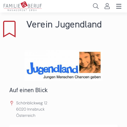
Direkt zum Inhalt
Unternehmen
Verein Jugendland
Gemeinden
Hochschulen
Persönliche Vereinbarkeit
Das sind wir
News & Events
Auf einen Blick
Schönblickweg 12
6020
Innsbruck
Österreich