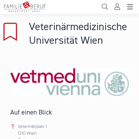
Direkt zum Inhalt
Unternehmen
Veterinärmedizinische
Gemeinden
Universität Wien
Hochschulen
Persönliche Vereinbarkeit
Das sind wir
News & Events
Auf einen Blick
Veterinärplatz 1
1210
Wien