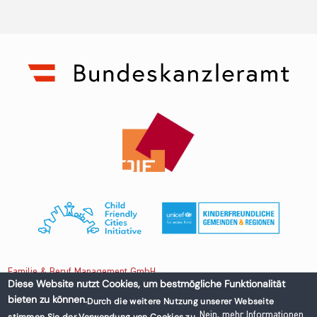
Familie & Beruf Management GmbH
Diese Website nutzt Cookies, um bestmögliche Funktionalität
bieten zu können.
Durch die weitere Nutzung unserer Webseite
Untere Donaustraße 13-15/3 1020 Wien, Austria
Nein, mehr Informationen