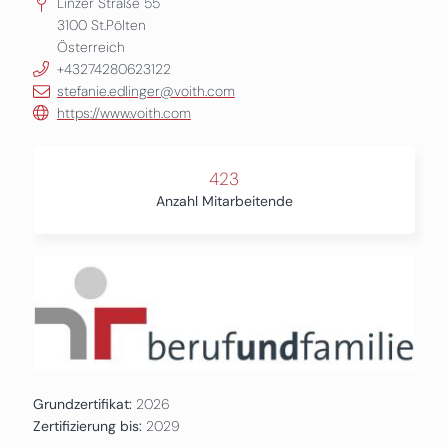
Linzer Straße 55
3100
St.Pölten
Österreich
+43274280623122
stefanie.edlinger@voith.com
https://www.voith.com
423
Anzahl Mitarbeitende
Grundzertifikat:
2026
Zertifizierung bis:
2029