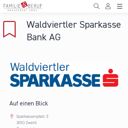
Direkt zum Inhalt
Unternehmen
Waldviertler Sparkasse
Gemeinden
Bank AG
Hochschulen
Persönliche Vereinbarkeit
Das sind wir
News & Events
Auf einen Blick
Sparkassenplatz 3
3910
Zwettl