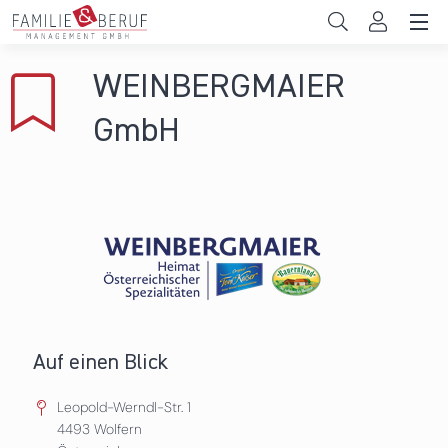
Direkt zum Inhalt
Unternehmen
WEINBERGMAIER
Gemeinden
GmbH
Hochschulen
Persönliche Vereinbarkeit
Das sind wir
News & Events
Auf einen Blick
Leopold-Werndl-Str. 1
4493
Wolfern