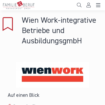
Direkt zum Inhalt
Unternehmen
Wien Work-integrative
Gemeinden
Betriebe und
Hochschulen
AusbildungsgmbH
Persönliche Vereinbarkeit
Das sind wir
News & Events
Auf einen Blick