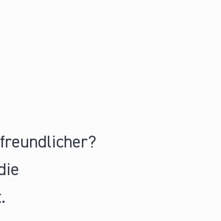
nfreundlicher?
die
.