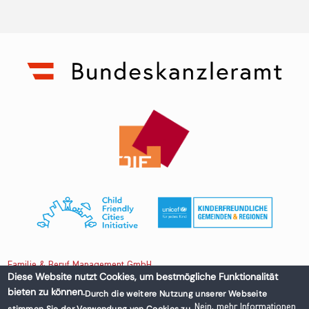
Familie & Beruf Management GmbH
Diese Website nutzt Cookies, um bestmögliche Funktionalität
bieten zu können.
Durch die weitere Nutzung unserer Webseite
Untere Donaustraße 13-15/3 1020 Wien, Austria
Nein, mehr Informationen