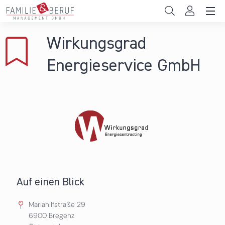
Direkt zum Inhalt
Unternehmen
Wirkungsgrad
Gemeinden
Energieservice GmbH
Hochschulen
Persönliche Vereinbarkeit
Das sind wir
News & Events
Auf einen Blick
Mariahilfstraße 29
6900
Bregenz