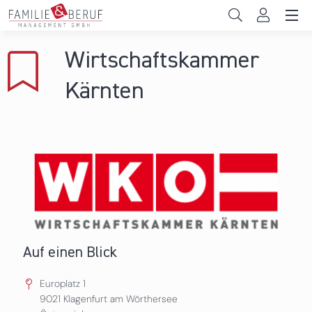
Direkt zum Inhalt
Unternehmen
Wirtschaftskammer
Gemeinden
Kärnten
Hochschulen
Persönliche Vereinbarkeit
Das sind wir
News & Events
Auf einen Blick
Europlatz 1
9021
Klagenfurt am Wörthersee