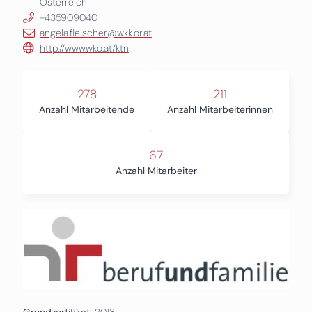
Österreich
+435909040
angela.fleischer@wkk.or.at
http://www.wko.at/ktn
278
211
Anzahl Mitarbeitende
Anzahl Mitarbeiterinnen
67
Anzahl Mitarbeiter
Grundzertifikat:
2013