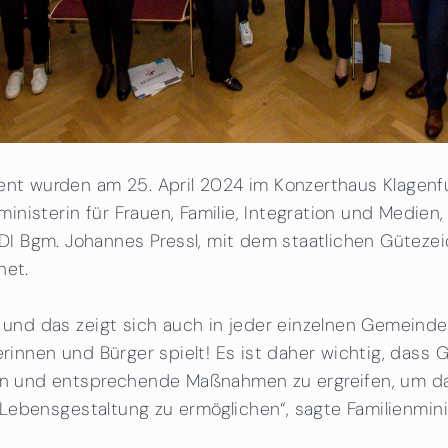
ment wurden am 25. April 2024 im Konzerthaus Klagen
inisterin für Frauen, Familie, Integration und Medi
I Bgm. Johannes Pressl, mit dem staatlichen Gütezei
net.
n und das zeigt sich auch in jeder einzelnen Gemeinde
erinnen und Bürger spielt! Es ist daher wichtig, dass 
eren und entsprechende Maßnahmen zu ergreifen, um 
er Lebensgestaltung zu ermöglichen“, sagte Familienmin