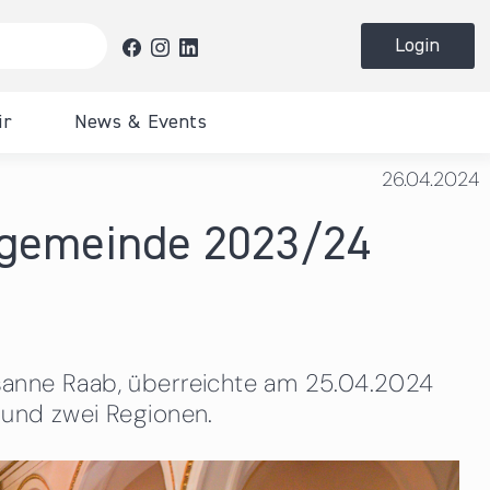
Login
ir
News & Events
heit &
e
Downloads
Downloads
Unsere Publikationen
Presse
Downloads
26.04.2024
 Bürger
Veranstaltungen
Veranstaltungen
Förderungen
hegemeinde 2023/24
Presseunterlagen & Logos
en und
Publikationen
etreuungspflichten
Eventfotos
tellen
Susanne Raab, überreichte am 25.04.2024
er
n und zwei Regionen.