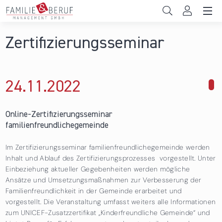
Direkt zum Inhalt
Unternehmen
Zertifizierungsseminar
Gemeinden
Hochschulen
24.11.
2022
über Online-Zertifizierungsseminar
familienfreundlichegemeinde
Persönliche Vereinbarkeit
Online-Zertifizierungsseminar
familienfreundlichegemeinde
Das sind wir
Im Zertifizierungsseminar familienfreundlichegemeinde werden
News & Events
Inhalt und Ablauf des Zertifizierungsprozesses vorgestellt. Unter
Einbeziehung aktueller Gegebenheiten werden mögliche
Ansätze und Umsetzungsmaßnahmen zur Verbesserung der
Familienfreundlichkeit in der Gemeinde erarbeitet und
vorgestellt. Die Veranstaltung umfasst weiters alle Informationen
zum UNICEF-Zusatzzertifikat „Kinderfreundliche Gemeinde“ und