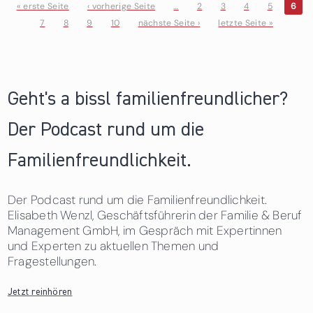
« erste Seite
‹ vorherige Seite
…
2
3
4
5
6
7
8
9
10
nächste Seite ›
letzte Seite »
Seiten
Geht's a bissl familienfreundlicher?
Der Podcast rund um die
Familienfreundlichkeit.
Der Podcast rund um die Familienfreundlichkeit.
Elisabeth Wenzl, Geschäftsführerin der Familie & Beruf
Management GmbH, im Gespräch mit Expertinnen
und Experten zu aktuellen Themen und
Fragestellungen.
Jetzt reinhören