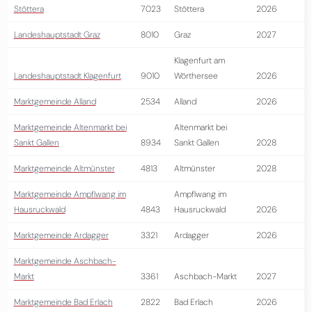
Stöttera
7023
Stöttera
2026
Landeshauptstadt Graz
8010
Graz
2027
Klagenfurt am
Landeshauptstadt Klagenfurt
9010
Wörthersee
2026
Marktgemeinde Alland
2534
Alland
2026
Marktgemeinde Altenmarkt bei
Altenmarkt bei
Sankt Gallen
8934
Sankt Gallen
2028
Marktgemeinde Altmünster
4813
Altmünster
2028
Marktgemeinde Ampflwang im
Ampflwang im
Hausruckwald
4843
Hausruckwald
2026
Marktgemeinde Ardagger
3321
Ardagger
2026
Marktgemeinde Aschbach-
Markt
3361
Aschbach-Markt
2027
Marktgemeinde Bad Erlach
2822
Bad Erlach
2026