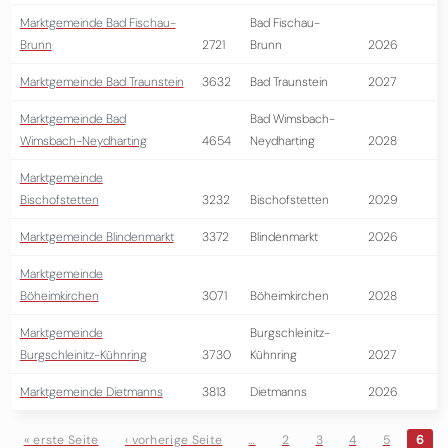
Marktgemeinde Bad Fischau-
Bad Fischau-
Brunn
2721
Brunn
2026
Marktgemeinde Bad Traunstein
3632
Bad Traunstein
2027
Marktgemeinde Bad
Bad Wimsbach-
Wimsbach-Neydharting
4654
Neydharting
2028
Marktgemeinde
Bischofstetten
3232
Bischofstetten
2029
Marktgemeinde Blindenmarkt
3372
Blindenmarkt
2026
Marktgemeinde
Böheimkirchen
3071
Böheimkirchen
2028
Marktgemeinde
Burgschleinitz-
Burgschleinitz-Kühnring
3730
Kühnring
2027
Marktgemeinde Dietmanns
3813
Dietmanns
2026
« erste Seite
‹ vorherige Seite
…
2
3
4
5
6