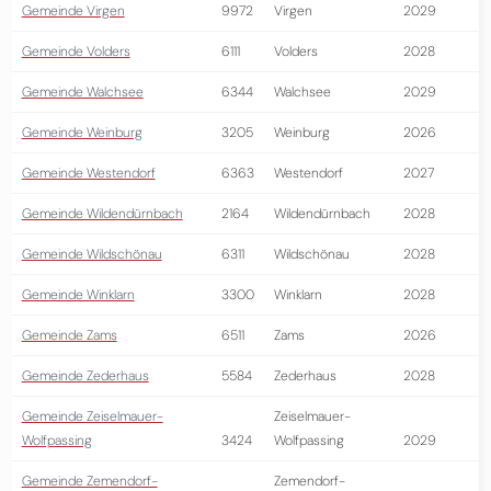
Gemeinde Virgen
9972
Virgen
2029
Gemeinde Volders
6111
Volders
2028
Gemeinde Walchsee
6344
Walchsee
2029
Gemeinde Weinburg
3205
Weinburg
2026
Gemeinde Westendorf
6363
Westendorf
2027
Gemeinde Wildendürnbach
2164
Wildendürnbach
2028
Gemeinde Wildschönau
6311
Wildschönau
2028
Gemeinde Winklarn
3300
Winklarn
2028
Gemeinde Zams
6511
Zams
2026
Gemeinde Zederhaus
5584
Zederhaus
2028
Gemeinde Zeiselmauer-
Zeiselmauer-
Wolfpassing
3424
Wolfpassing
2029
Gemeinde Zemendorf-
Zemendorf-