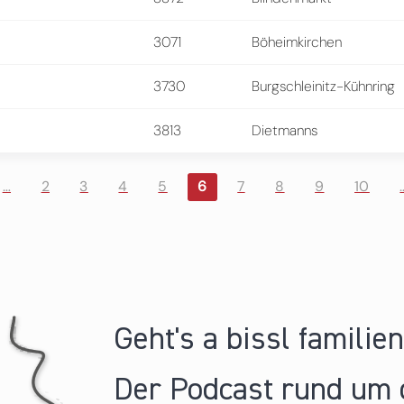
3071
Böheimkirchen
3730
Burgschleinitz-Kühnring
3813
Dietmanns
…
2
3
4
5
6
7
8
9
10
Geht's a bissl familie
Der Podcast rund um 