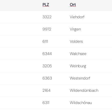
PLZ
Ort
3322
Viehdorf
9972
Virgen
6111
Volders
6344
Walchsee
3205
Weinburg
6363
Westendorf
2164
Wildendürnbach
6311
Wildschönau