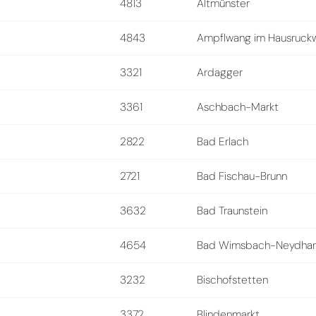
4813
Altmünster
4843
Ampflwang im Hausruck
3321
Ardagger
3361
Aschbach-Markt
2822
Bad Erlach
2721
Bad Fischau-Brunn
3632
Bad Traunstein
4654
Bad Wimsbach-Neydhar
3232
Bischofstetten
3372
Blindenmarkt