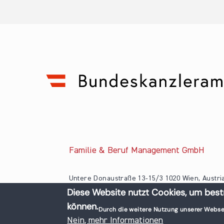
Familie & Beruf Management GmbH
Untere Donaustraße 13-15/3 1020 Wien, Austri
Diese Website nutzt Cookies, um best
+43 1 218 50 70
können.
office@familieundberuf.at
Durch die weitere Nutzung unserer Webse
© 2026 Familie und Beruf All rights reserved.
Nein, mehr Informationen