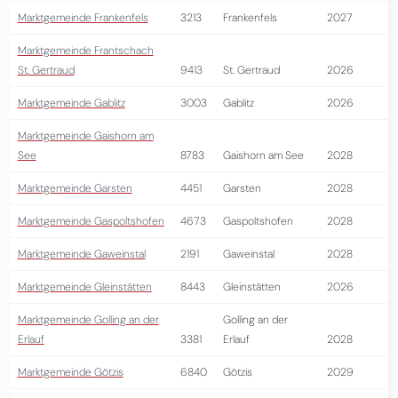
Marktgemeinde Frankenfels
3213
Frankenfels
2027
Marktgemeinde Frantschach
St. Gertraud
9413
St. Gertraud
2026
Marktgemeinde Gablitz
3003
Gablitz
2026
Marktgemeinde Gaishorn am
See
8783
Gaishorn am See
2028
Marktgemeinde Garsten
4451
Garsten
2028
Marktgemeinde Gaspoltshofen
4673
Gaspoltshofen
2028
Marktgemeinde Gaweinstal
2191
Gaweinstal
2028
Marktgemeinde Gleinstätten
8443
Gleinstätten
2026
Marktgemeinde Golling an der
Golling an der
Erlauf
3381
Erlauf
2028
Marktgemeinde Götzis
6840
Götzis
2029