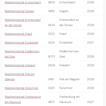
Marktgemeinde Echsenbach
3903
Echsenbach
2028
Marktgemeinde Eisgarn
3862
Eisgarn
2028
Marktgemeinde Emmersdorf
Emmersdorf an
an der Donau
3644
der Donau
2028
Marktgemeinde Erlauf
3253
Erlauf
2028
Marktgemeinde Euratsfeld
3324
Euratsfeld
2027
Marktgemeinde Feldkirchen
Feldkirchen bei
bei Graz
8073
Graz
2028
Marktgemeinde Felixdorf
2603
Felixdorf
2029
Marktgemeinde Fels am
Wagram
3481
Fels am Wagram
2028
Marktgemeinde Ferschnitz
3325
Ferschnitz
2026
Marktgemeinde Frankenburg
Frankenburg am
am Hausruck
4873
Hausruck
2027