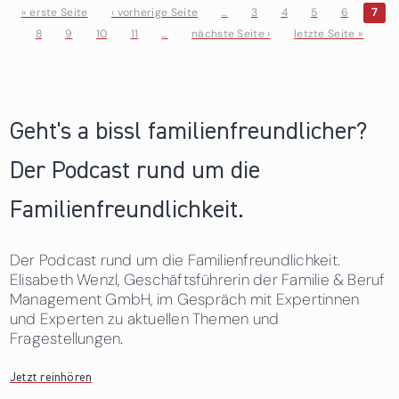
« erste Seite
‹ vorherige Seite
…
3
4
5
6
7
8
9
10
11
…
nächste Seite ›
letzte Seite »
Seiten
Geht's a bissl familienfreundlicher?
Der Podcast rund um die
Familienfreundlichkeit.
Der Podcast rund um die Familienfreundlichkeit.
Elisabeth Wenzl, Geschäftsführerin der Familie & Beruf
Management GmbH, im Gespräch mit Expertinnen
und Experten zu aktuellen Themen und
Fragestellungen.
Jetzt reinhören