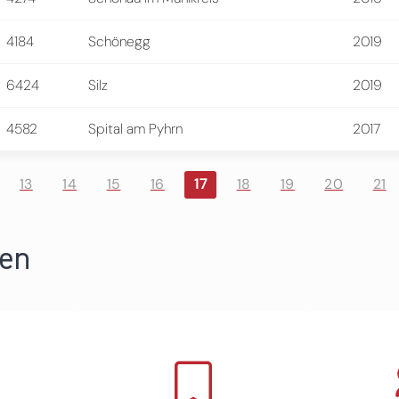
4184
Schönegg
2019
6424
Silz
2019
4582
Spital am Pyhrn
2017
13
14
15
16
17
18
19
20
21
ren