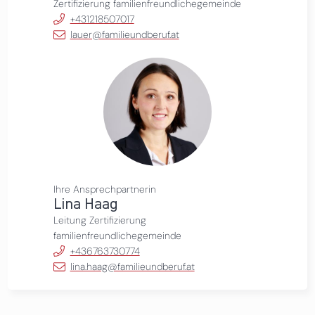
Zertifizierung familienfreundlichegemeinde
+431218507017
lauer@familieundberuf.at
Ihre Ansprechpartnerin
Lina Haag
Leitung Zertifizierung
familienfreundlichegemeinde
+436763730774
lina.haag@familieundberuf.at