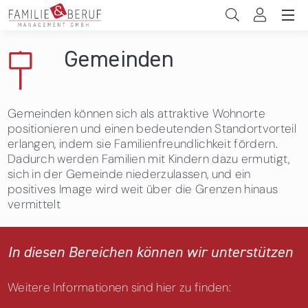
Direkt zum Inhalt
Unternehmen
Gemeinden
Gemeinden
Hochschulen
Gemeinden können sich als attraktive Wohnorte
positionieren und einen bedeutenden Standortvorteil
erlangen, indem sie Familienfreundlichkeit fördern.
Persönliche Vereinbarkeit
Dadurch werden Familien mit Kindern dazu ermutigt,
sich in der Gemeinde niederzulassen, und ein
Das sind wir
positives Image wird weit über die Grenzen hinaus
vermittelt
News & Events
In diesen Bereichen können wir unterstützen
Weitere Informationen sind hier zu finden: