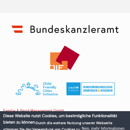
Familie & Beruf Management GmbH
Diese Website nutzt Cookies, um bestmögliche Funktionalität
bieten zu können.
Durch die weitere Nutzung unserer Webseite
Untere Donaustraße 13-15/3 1020 Wien, Austria
Nein, mehr Informationen
stimmen Sie der Verwendung von Cookies zu.
+43 1 218 50 70