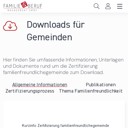
Direkt zum Inhalt
Unternehmen
Downloads für
Gemeinden
Gemeinden
Hochschulen
Hier finden Sie umfassende Informationen, Unterlagen
Persönliche Vereinbarkeit
und Dokumente rund um die Zertifizierung
familienfreundlichegemeinde zum Download.
Das sind wir
Allgemeine Informationen
Publikationen
News & Events
Zertifizierungsprozess
Thema Familienfreundlichkeit
Kurzinfo Zertifizierung familienfreundlichegemeinde