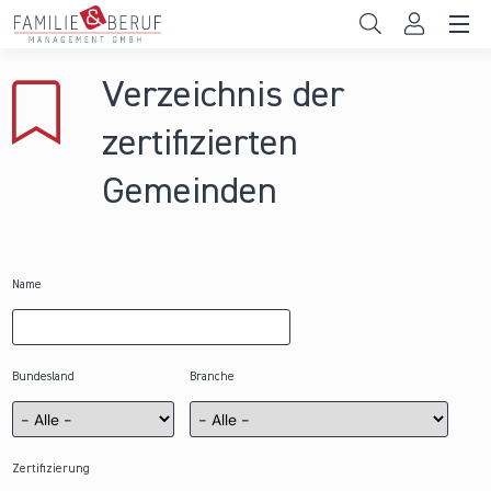
Direkt zum Inhalt
Unternehmen
Verzeichnis der
Gemeinden
zertifizierten
Hochschulen
Gemeinden
Persönliche Vereinbarkeit
Das sind wir
Name
News & Events
Bundesland
Branche
Zertifizierung