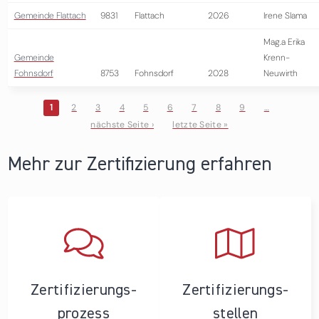
Gemeinde Flattach
9831
Flattach
2026
Irene Slama
Mag.a Erika
Gemeinde
Krenn-
Fohnsdorf
8753
Fohnsdorf
2028
Neuwirth
1
2
3
4
5
6
7
8
9
…
nächste Seite ›
letzte Seite »
Seiten
Mehr zur Zertifizierung erfahren
Zertifizierungs­
Zertifizierungs­
prozess
stellen