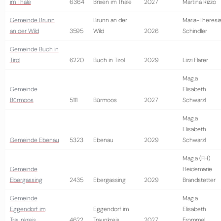
im Thale
6364
Brixen im Thale
2027
Martina Rizzo
Gemeinde Brunn
Brunn an der
Maria-Theresi
an der Wild
3595
Wild
2026
Schindler
Gemeinde Buch in
Tirol
6220
Buch in Tirol
2029
Lizzi Flarer
Mag.a
Gemeinde
Elisabeth
Bürmoos
5111
Bürmoos
2027
Schwarzl
Mag.a
Elisabeth
Gemeinde Ebenau
5323
Ebenau
2029
Schwarzl
Mag.a (FH)
Gemeinde
Heidemarie
Ebergassing
2435
Ebergassing
2029
Brandstetter
Gemeinde
Mag.a
Eggendorf im
Eggendorf im
Elisabeth
Traunkreis
4622
Traunkreis
2027
Frommel