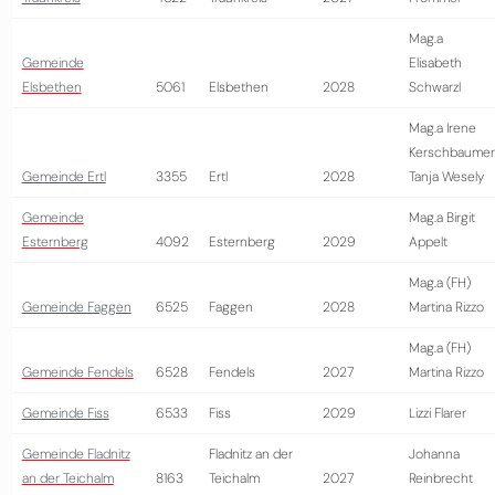
Mag.a
Gemeinde
Elisabeth
Elsbethen
5061
Elsbethen
2028
Schwarzl
Mag.a Irene
Kerschbaumer
Gemeinde Ertl
3355
Ertl
2028
Tanja Wesely
Gemeinde
Mag.a Birgit
Esternberg
4092
Esternberg
2029
Appelt
Mag.a (FH)
Gemeinde Faggen
6525
Faggen
2028
Martina Rizzo
Mag.a (FH)
Gemeinde Fendels
6528
Fendels
2027
Martina Rizzo
Gemeinde Fiss
6533
Fiss
2029
Lizzi Flarer
Gemeinde Fladnitz
Fladnitz an der
Johanna
an der Teichalm
8163
Teichalm
2027
Reinbrecht