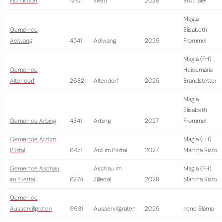
Floridsdorf
1210
Wien
2028
Bröthaler
Mag.a
Gemeinde
Elisabeth
Adlwang
4541
Adlwang
2029
Frommel
Mag.a (FH)
Gemeinde
Heidemarie
Altendorf
2632
Altendorf
2026
Brandstetter
Mag.a
Elisabeth
Gemeinde Arbing
4341
Arbing
2027
Frommel
Gemeinde Arzl im
Mag.a (FH)
Pitztal
6471
Arzl im Pitztal
2027
Martina Rizzo
Gemeinde Aschau
Aschau im
Mag.a (FH)
im Zillertal
6274
Zillertal
2028
Martina Rizzo
Gemeinde
Ausservillgraten
9931
Ausservillgraten
2026
Irene Slama