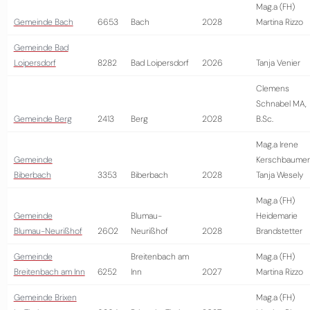
Mag.a (FH)
Gemeinde Bach
6653
Bach
2028
Martina Rizzo
Gemeinde Bad
Loipersdorf
8282
Bad Loipersdorf
2026
Tanja Venier
Clemens
Schnabel MA,
Gemeinde Berg
2413
Berg
2028
B.Sc.
Mag.a Irene
Gemeinde
Kerschbaumer
Biberbach
3353
Biberbach
2028
Tanja Wesely
Mag.a (FH)
Gemeinde
Blumau-
Heidemarie
Blumau-Neurißhof
2602
Neurißhof
2028
Brandstetter
Gemeinde
Breitenbach am
Mag.a (FH)
Breitenbach am Inn
6252
Inn
2027
Martina Rizzo
Gemeinde Brixen
Mag.a (FH)