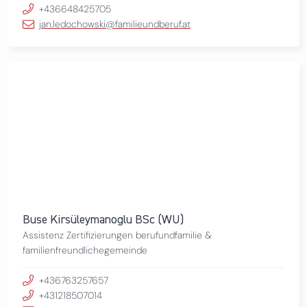
+436648425705
jan.ledochowski@familieundberuf.at
Buse Kirsüleymanoglu BSc (WU)
Assistenz Zertifizierungen berufundfamilie &
familienfreundlichegemeinde
+436763257657
+431218507014