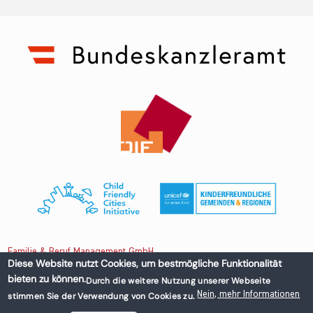
Familie & Beruf Management GmbH
Diese Website nutzt Cookies, um bestmögliche Funktionalität
bieten zu können.
Durch die weitere Nutzung unserer Webseite
Untere Donaustraße 13-15/3 1020 Wien, Austria
Nein, mehr Informationen
stimmen Sie der Verwendung von Cookies zu.
+43 1 218 50 70
office@familieundberuf.at