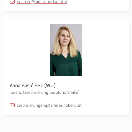
buse.kir@familieundberuf.at
Alina Bašić BSc (WU)
Karenz (Zertifizierung berufundfamilie)
zertifizierungen@familieundberuf.at