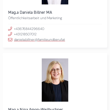
Mag.a Daniela Billner MA
Öffentlichkeitsarbeit und Marketing
+43676844296640
+431218507012
daniela.billner@familieundberuf.at
Mag.a Nina Amon-Weilbuchner