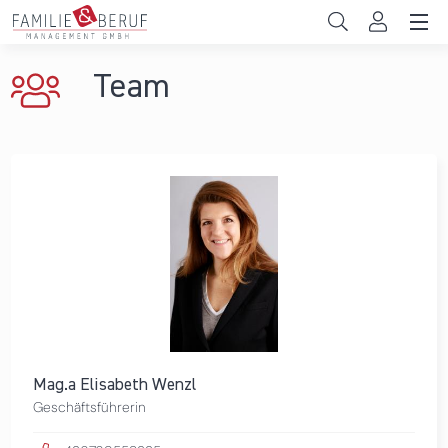
Direkt zum Inhalt
Unternehmen
Team
Gemeinden
Hochschulen
Persönliche Vereinbarkeit
Das sind wir
News & Events
Mag.a Elisabeth Wenzl
Geschäftsführerin