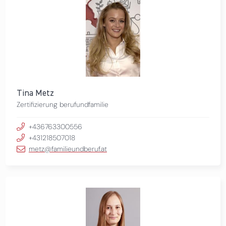
Tina Metz
Zertifizierung berufundfamilie
+436763300556
+431218507018
metz@familieundberuf.at