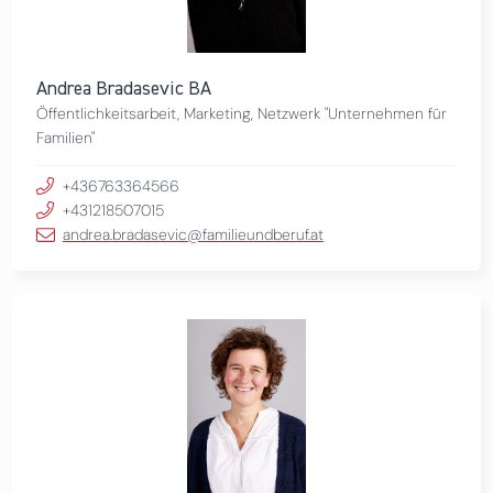
Andrea Bradasevic BA
Öffentlichkeitsarbeit, Marketing, Netzwerk "Unternehmen für
Familien"
+436763364566
+431218507015
andrea.bradasevic@familieundberuf.at