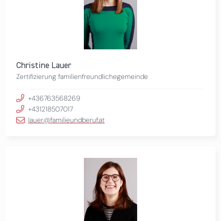
Christine Lauer
Zertifizierung familienfreundlichegemeinde
+436763568269
+431218507017
lauer@familieundberuf.at