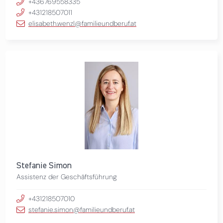
+436769558335
+431218507011
elisabeth.wenzl@familieundberuf.at
Stefanie Simon
Assistenz der Geschäftsführung
+431218507010
stefanie.simon@familieundberuf.at