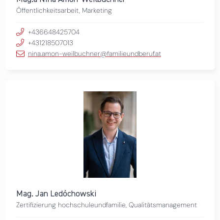
Öffentlichkeitsarbeit, Marketing
+436648425704
+431218507013
nina.amon-weilbuchner@familieundberuf.at
Mag. Jan Ledóchowski
Zertifizierung hochschuleundfamilie, Qualitätsmanagement