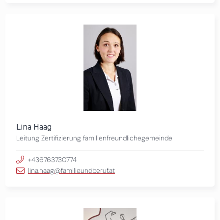
Lina Haag
Leitung Zertifizierung familienfreundlichegemeinde
+436763730774
lina.haag@familieundberuf.at