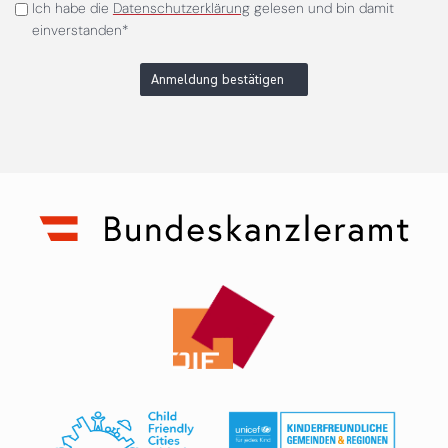
Ich habe die
Datenschutzerklärung
gelesen und bin damit
einverstanden*
Anmeldung bestätigen