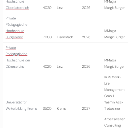
Hochschule
MMag.a
Oberösterreich
4020
Linz
2026
Margit Burger
Private
Pädagogische
Hochschule
MMag.a
Burgenland
7000
Eisenstadt
2026
Margit Burger
Private
Pädagogische
Hochschule der
MMag.a
Diözese Linz
4020
Linz
2026
Margit Burger
KiBiS Work-
Life
Management
GmbH,
Universität für
Yasmin Aziz-
Weiterbildung Krems
3500
Krems
2027
Trebesiner
Arbeitswelten
Consulting