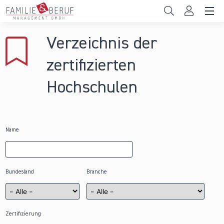
Direkt zum Inhalt
Unternehmen
Verzeichnis der
Gemeinden
zertifizierten
Hochschulen
Hochschulen
Persönliche Vereinbarkeit
Das sind wir
Name
News & Events
Bundesland
Branche
Zertifizierung