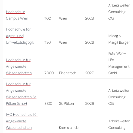
Arbeitswelten
Hochschule
Consulting
Campus Wien
1100
Wien
2028
OG
Hochschule für
Agrar- und
MMag.a
Umweltpädagogik
1130
Wien
2026
Margit Burger
KiBiS Work-
Hochschule für
Life
Angewandte
Management
Wissenschaften
7000
Eisenstadt
2027
GmbH
Hochschule für
Angewandte
Arbeitswelten
Wissenschaften St.
Consulting
Pölten GmbH
3100
St. Pölten
2026
OG
IMC Hochschule für
Angewandte
Arbeitswelten
Wissenschaften
Krems an der
Consulting