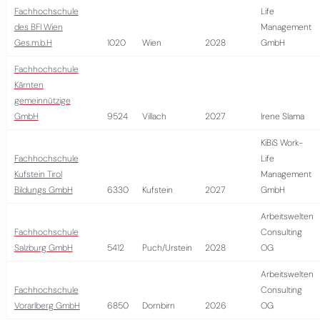
Fachhochschule
Life
des BFI Wien
Management
Ges.m.b.H
1020
Wien
2028
GmbH
Fachhochschule
Kärnten
gemeinnützige
GmbH
9524
Villach
2027
Irene Slama
KiBiS Work-
Fachhochschule
Life
Kufstein Tirol
Management
Bildungs GmbH
6330
Kufstein
2027
GmbH
Arbeitswelten
Fachhochschule
Consulting
Salzburg GmbH
5412
Puch/Urstein
2028
OG
Arbeitswelten
Fachhochschule
Consulting
Vorarlberg GmbH
6850
Dornbirn
2026
OG