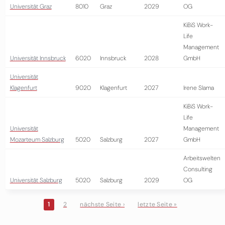
Universität Graz
8010
Graz
2029
OG
KiBiS Work-
Life
Management
Universität Innsbruck
6020
Innsbruck
2028
GmbH
Universität
Klagenfurt
9020
Klagenfurt
2027
Irene Slama
KiBiS Work-
Life
Universität
Management
Mozarteum Salzburg
5020
Salzburg
2027
GmbH
Arbeitswelten
Consulting
Universität Salzburg
5020
Salzburg
2029
OG
1
2
nächste Seite ›
letzte Seite »
Seiten