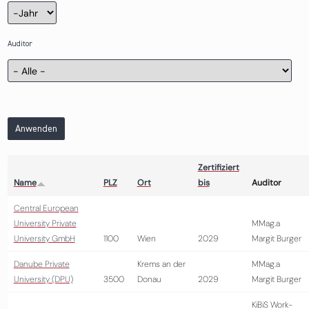
Zertifizierung
Jahr
Auditor
Anwenden
Zertifiziert
Name
PLZ
Ort
bis
Auditor
Central European
University Private
MMag.a
University GmbH
1100
Wien
2029
Margit Burger
Danube Private
Krems an der
MMag.a
University (DPU)
3500
Donau
2029
Margit Burger
KiBiS Work-