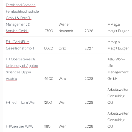
Ferdinand Porsche
Fernfachhochschule
GmbH & FernFH
Management &
Wiener
MMag.a
Service GmbH
2700
Neustadt
2026
Margit Burger
FH JOANNEUM
MMag.a
Gesellschaft mbH
8020
Graz
2027
Margit Burger
FH Oberösterreich,
KiBiS Work-
University of Applied
Life
Sciences Upper
Management
Austria
4600
Wels
2028
GmbH
Arbeitswelten
Consulting
FH Technikum Wien
1200
Wien
2028
OG
Arbeitswelten
Consulting
FHWien der WKW
1180
Wien
2028
OG