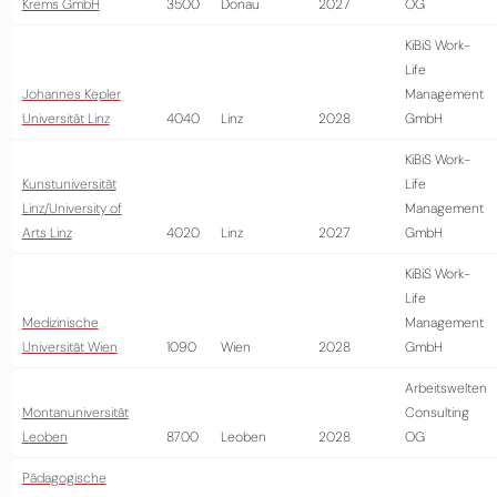
Krems GmbH
3500
Donau
2027
OG
KiBiS Work-
Life
Johannes Kepler
Management
Universität Linz
4040
Linz
2028
GmbH
KiBiS Work-
Kunstuniversität
Life
Linz/University of
Management
Arts Linz
4020
Linz
2027
GmbH
KiBiS Work-
Life
Medizinische
Management
Universität Wien
1090
Wien
2028
GmbH
Arbeitswelten
Montanuniversität
Consulting
Leoben
8700
Leoben
2028
OG
Pädagogische