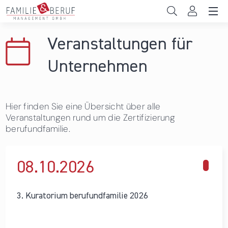
Direkt zum Inhalt
Unternehmen
Veranstaltungen für
Gemeinden
Unternehmen
Hochschulen
Hier finden Sie eine Übersicht über alle
Persönliche Vereinbarkeit
Veranstaltungen rund um die Zertifizierung
berufundfamilie.
Das sind wir
News & Events
08.10.
2026
3. Kuratorium berufundfamilie 2026