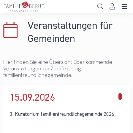
Direkt zum Inhalt
Unternehmen
Veranstaltungen für
Gemeinden
Gemeinden
Hochschulen
Hier finden Sie eine Übersicht über kommende
Persönliche Vereinbarkeit
Veranstaltungen zur Zertifizierung
familienfreundlichegemeinde.
Das sind wir
News & Events
15.09.
2026
3. Kuratorium familienfreundlichegemeinde 2026