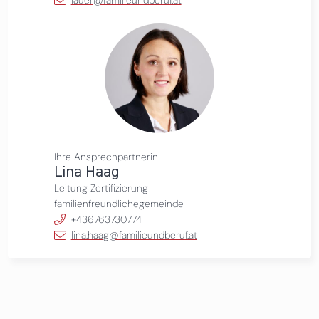
lauer@familieundberuf.at
Ihre Ansprechpartnerin
Lina Haag
Leitung Zertifizierung
familienfreundlichegemeinde
+436763730774
lina.haag@familieundberuf.at