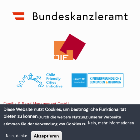
Familie & Beruf Management GmbH
Diese Website nutzt Cookies, um bestmögliche Funktionalität
bieten zu können.
Durch die weitere Nutzung unserer Webseite
Untere Donaustraße 13-15/3 1020 Wien, Austria
Nein, mehr Informationen
stimmen Sie der Verwendung von Cookies zu.
+43 1 218 50 70
office@familieundberuf.at
Akzeptieren
Nein, danke
Impressum
Datenschutz