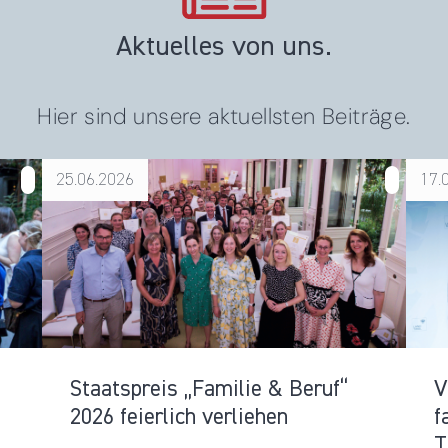
Aktuelles von uns.
Hier sind unsere aktuellsten Beiträge.
25.06.2026
17.
über Staatspreis „Familie & Beruf“ 2026 feierlich
verliehen
Staatspreis „Familie & Beruf“
V
2026 feierlich verliehen
f
T