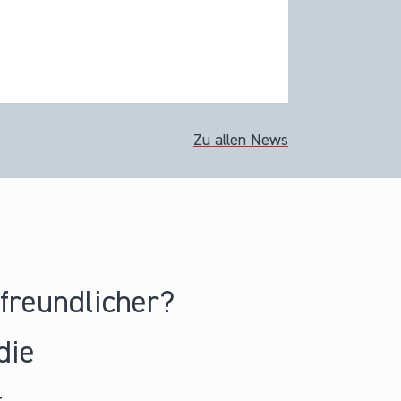
Zu allen News
nfreundlicher?
die