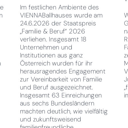
re
Im festlichen Ambiente des
m
VIENNABallhauses wurde am
W
24.6.2026 der Staatspreis
G
„Familie & Beruf“ 2026
n
verliehen. Insgesamt 18
R
Unternehmen und
F
Institutionen aus ganz
z
m
Österreich wurden für ihr
M
herausragendes Engagement
V
zur Vereinbarkeit von Familie
J
und Beruf ausgezeichnet.
„
Insgesamt 63 Einreichungen
i
aus sechs Bundesländern
machten deutlich, wie vielfältig
und zukunftsweisend
familienfreundliche