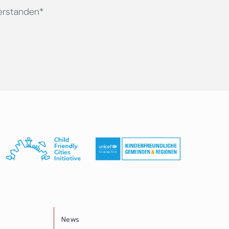
erstanden*
News