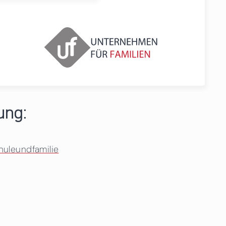
ung:
huleundfamilie