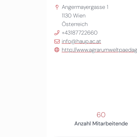
Angermayergasse 1
1130
Wien
Österreich
+43187722660
info@haup.ac.at
http://www.agrarumweltpaedago
60
Anzahl Mitarbeitende