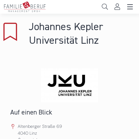
Direkt zum Inhalt
Unternehmen
Johannes Kepler
Gemeinden
Universität Linz
Hochschulen
Persönliche Vereinbarkeit
Das sind wir
News & Events
Auf einen Blick
Altenberger Straße 69
4040
Linz